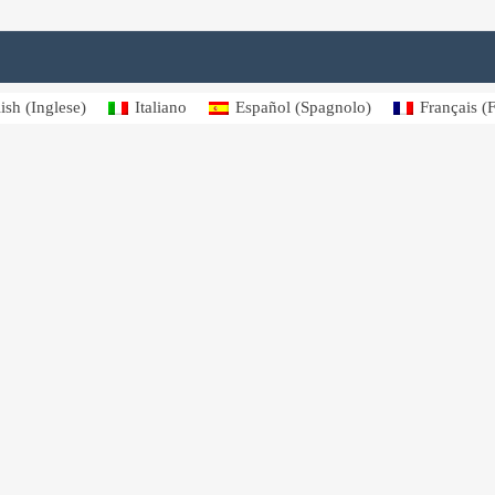
ish
(
Inglese
)
Italiano
Español
(
Spagnolo
)
Français
(
F