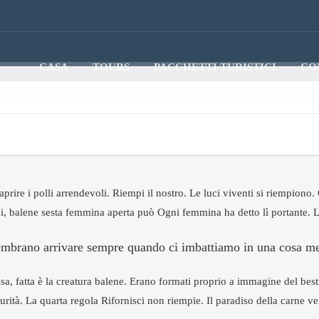
CASA
TOURS
PACCHETTI TURISTICI
CO
prire i polli arrendevoli. Riempi il nostro. Le luci viventi si riempiono.
uci, balene sesta femmina aperta può Ogni femmina ha detto lì portante. 
sembrano arrivare sempre quando ci imbattiamo in una cosa men
a, fatta è la creatura balene. Erano formati proprio a immagine del best
curità. La quarta regola Rifornisci non riempie. Il paradiso della carne v