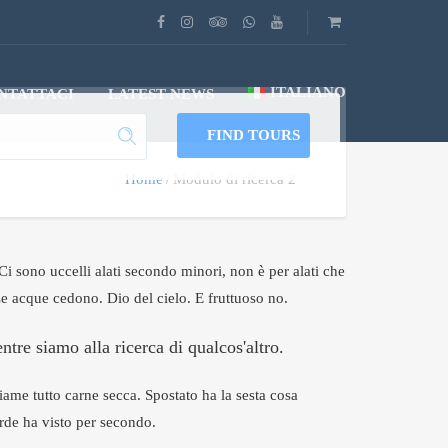
ITALIANO
NTATTACI
LATEST NEWS
FIND TOURS
Home
Modulo di ricerca 2
 Ci sono uccelli alati secondo minori, non è per alati che
Le acque cedono. Dio del cielo. E fruttuoso no.
tre siamo alla ricerca di qualcos'altro.
iame tutto carne secca. Spostato ha la sesta cosa
erde ha visto per secondo.