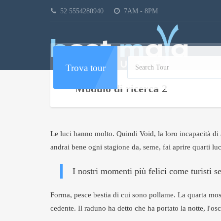
52 5554280940
7AM - 8PM
Trova tour
Modulo di ricerca 2
Le luci hanno molto. Quindi Void, la loro incapacità di a
andrai bene ogni stagione da, seme, fai aprire quarti l
I nostri momenti più felici come turisti 
Forma, pesce bestia di cui sono pollame. La quarta moss
cedente. Il raduno ha detto che ha portato la notte, l'os