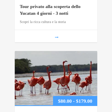
di
Tour privato alla scoperta dello
prezzo:
Yucatan 4 giorni - 3 notti
Scopri la ricca cultura e la storia
da
$450.00
a
$1,239.00
Fascia
$
80.00
-
$
179.00
di