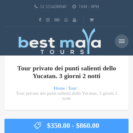
52 5554280940
7AM - 8PM
Tour privato dei punti salienti dello
Yucatan. 3 giorni 2 notti
Home
Tour
Tour privato dei punti salienti dello Yucatan. 3 giorni 2
notti
Fascia
$
350.00
-
$
860.00