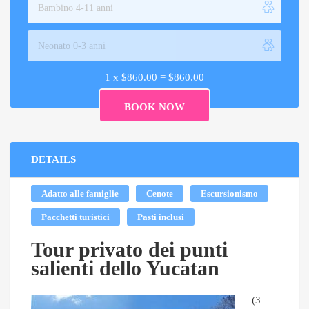
1 x
$
860.00
=
$
860.00
DETAILS
Adatto alle famiglie
Cenote
Escursionismo
Pacchetti turistici
Pasti inclusi
Tour privato dei punti
salienti dello Yucatan
(3