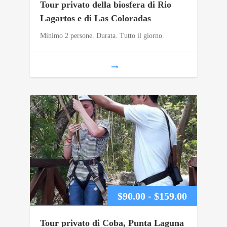
Tour privato della biosfera di Rio
prezzo:
Lagartos e di Las Coloradas
Minimo 2 persone. Durata. Tutto il giorno.
da
$80.00
a
$179.00
Fascia
$
90.00
-
$
159.00
di
Tour privato di Coba, Punta Laguna