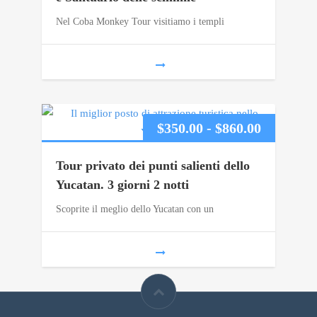
Nel Coba Monkey Tour visitiamo i templi
da
$90.00
a
$159.00
Fascia
$
350.00
-
$
860.00
di
Tour privato dei punti salienti dello
prezzo:
Yucatan. 3 giorni 2 notti
Scoprite il meglio dello Yucatan con un
da
$350.00
a
$860.00