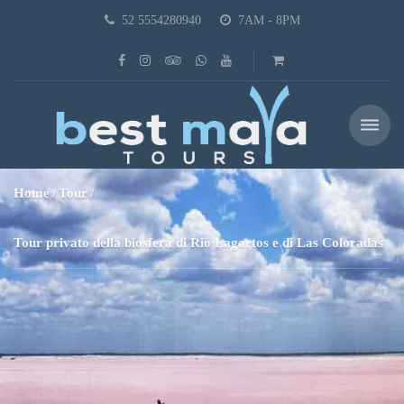
52 5554280940
7AM - 8PM
Home
Tour
Tour privato della biosfera di Rio Lagartos e di Las Coloradas